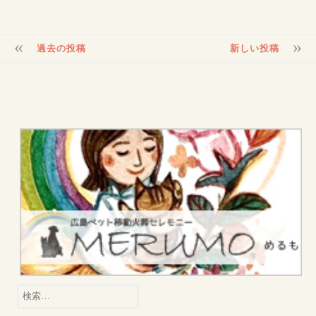
投
過去の投稿
新しい投稿
稿
ナ
ビ
ゲ
ー
シ
ョ
ン
検
索: