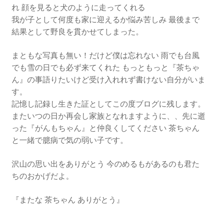
ち
れ 顔を見ると犬のように走ってくれる
ゃ
我が子として何度も家に迎えるか悩み苦しみ 最後まで
ん』
結果として野良を貫かせてしまった。
へ
まともな写真も無い！だけど僕は忘れない 雨でも台風
でも雪の日でも必ず来てくれた もっともっと『茶ちゃ
ん』の事語りたいけど受け入れれず書けない自分がいま
す。
記憶し記録し生きた証としてこの度ブログに残します。
またいつの日か再会し家族となれますように、、先に逝
った『がんもちゃん』と仲良くしてください 茶ちゃん
と一緒で臆病で気の弱い子です。
沢山の思い出をありがとう 今のめるもがあるのも君た
ちのおかげだよ。
『またな 茶ちゃん ありがとう』