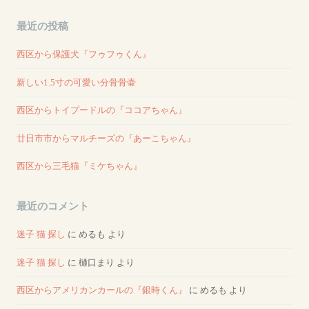
最近の投稿
西区から保護犬『フゥフゥくん』
新しい1.5寸の可愛い分骨骨壷
西区からトイプードルの『ココアちゃん』
廿日市市からマルチーズの『あーこちゃん』
西区から三毛猫『ミケちゃん』
最近のコメント
迷子 猫 探し
に
めるも
より
迷子 猫 探し
に
樋口まり
より
西区からアメリカンカールの『銀時くん』
に
めるも
より