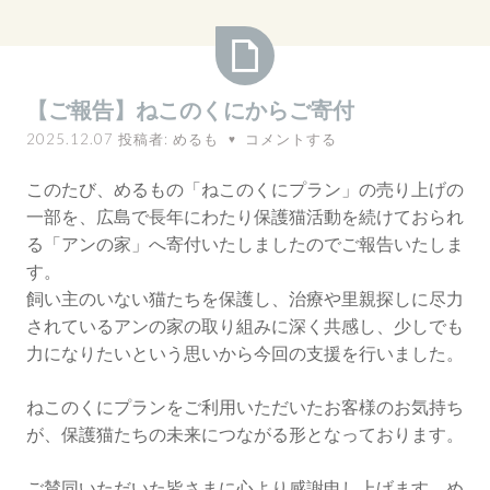
【ご
【ご報告】ねこのくにからご寄付
報
2025.12.07
投稿者:
めるも
コメントする
♥
告】
ね
このたび、めるもの「ねこのくにプラン」の売り上げの
こ
一部を、広島で長年にわたり保護猫活動を続けておられ
の
る「アンの家」へ寄付いたしましたのでご報告いたしま
く
す。
に
飼い主のいない猫たちを保護し、治療や里親探しに尽力
か
されているアンの家の取り組みに深く共感し、少しでも
ら
力になりたいという思いから今回の支援を行いました。
ご
寄
ねこのくにプランをご利用いただいたお客様のお気持ち
付
が、保護猫たちの未来につながる形となっております。
ご賛同いただいた皆さまに心より感謝申し上げます。め