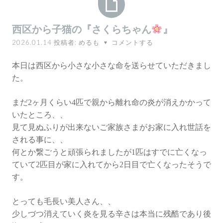
西
西区から子猫の『さくらちゃん
』
区
2026.01.14
投稿者:
めるも
コメントする
♥
か
ら
本日は西区から小さな小さな命を送らせていただきまし
子
た。
猫
の
まだ2ヶ月くらい4匹で親から離れ命の炎が消えかかって
『さ
いたところ、、
く
見て見ぬふりが出来ないご家族さまがお家に入れ世話を
ら
される事に、、
ち
何とか繋ごうと頑張られましたが1匹はすでに亡くなっ
ゃ
ていて2匹目が家に入れてから2日目で亡くなったそうで
ん
す。
』
とっても毛長い美人さん、、
少しづつ消えていく炎を見る辛さは本当に残酷であり後