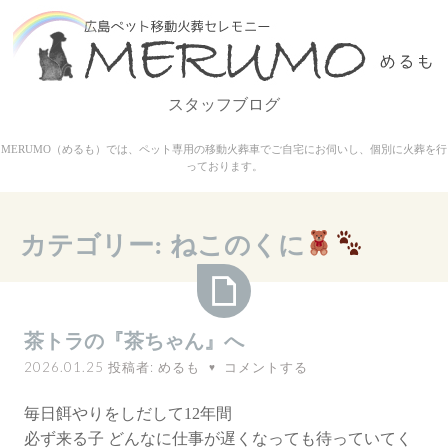
コ
ン
テ
ン
スタッフブログ
ツ
へ
MERUMO（めるも）では、ペット専用の移動火葬車でご自宅にお伺いし、個別に火葬を行
ス
っております。
キ
ッ
プ
カテゴリー:
ねこのくに
茶
茶トラの『茶ちゃん』へ
ト
2026.01.25
投稿者:
めるも
コメントする
♥
ラ
の
毎日餌やりをしだして12年間
『茶
必ず来る子 どんなに仕事が遅くなっても待っていてく