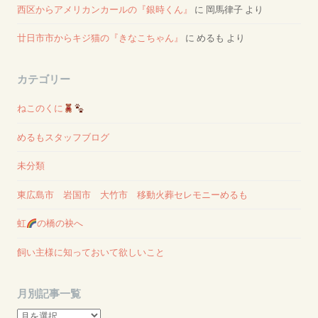
西区からアメリカンカールの『銀時くん』
に
岡馬律子
より
廿日市市からキジ猫の『きなこちゃん』
に
めるも
より
カテゴリー
ねこのくに
めるもスタッフブログ
未分類
東広島市 岩国市 大竹市 移動火葬セレモニーめるも
虹
の橋の袂へ
飼い主様に知っておいて欲しいこと
月別記事一覧
月