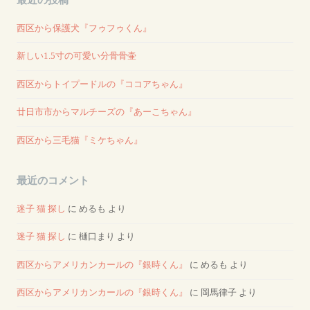
西区から保護犬『フゥフゥくん』
新しい1.5寸の可愛い分骨骨壷
西区からトイプードルの『ココアちゃん』
廿日市市からマルチーズの『あーこちゃん』
西区から三毛猫『ミケちゃん』
最近のコメント
迷子 猫 探し
に
めるも
より
迷子 猫 探し
に
樋口まり
より
西区からアメリカンカールの『銀時くん』
に
めるも
より
西区からアメリカンカールの『銀時くん』
に
岡馬律子
より