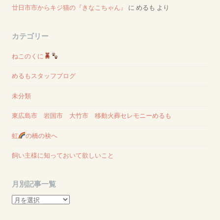
廿日市市からキジ猫の『きなこちゃん』
に
めるも
より
カテゴリー
ねこのくに
めるもスタッフブログ
未分類
東広島市 岩国市 大竹市 移動火葬セレモニーめるも
虹
の橋の袂へ
飼い主様に知っておいて欲しいこと
月別記事一覧
月
別
記