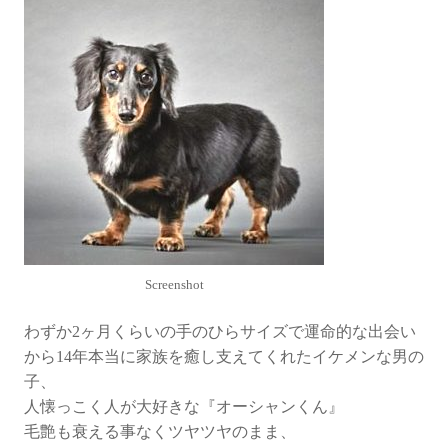
チ
ュ
ア
ダ
ッ
ク
ス
の
『オ
ー
シ
ャ
Screenshot
ン
く
わずか2ヶ月くらいの手のひらサイズで運命的な出会い
ん』
から14年本当に家族を癒し支えてくれたイケメンな男の
子、
人懐っこく人が大好きな『オーシャンくん』
毛艶も衰える事なくツヤツヤのまま、