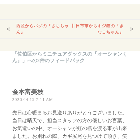
投
西区からパグの『さちちゃ
廿日市市からキジ猫の『き
稿
ん』
なこちゃん』
ナ
ビ
ゲ
「
佐伯区からミニチュアダックスの『オーシャンく
ー
ん』
」への2件のフィードバック
シ
ョ
ン
金本富美枝
2026.04.15 7:11 AM
先日は心暖まるお見送りありがとうございました。
当日は晴天で、担当スタッフの方の優しいお言葉、
お気遣いの中、オーシャンが虹の橋を渡る事が出来
ました。お別れの際、カギ尻尾を見つけて頂き、笑