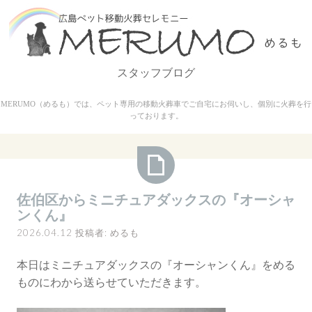
コ
ン
テ
ン
スタッフブログ
ツ
へ
MERUMO（めるも）では、ペット専用の移動火葬車でご自宅にお伺いし、個別に火葬を行
ス
っております。
キ
ッ
プ
佐
佐伯区からミニチュアダックスの『オーシャ
伯
ンくん』
区
2026.04.12
投稿者:
めるも
か
ら
本日はミニチュアダックスの『オーシャンくん』をめる
ミ
ものにわから送らせていただきます。
ニ