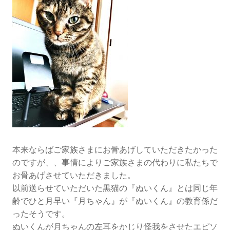
ジ
猫
の
『月
ち
ゃ
ん』
本来ならばご家族さまにお骨あげしていただきたかった
のですが、、事情によりご家族さまの代わりに私たちで
お骨あげさせていただきました。
以前送らせていただいた黒猫の『ぬいくん』とは同じ年
齢でひと月早い『月ちゃん』が『ぬいくん』の教育係だ
ったそうです。
ぬいくんが月ちゃんの左耳をかじり怪我をさせたエピソ