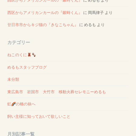
西区からアメリカンカールの『銀時くん』
に
めるも
より
西区からアメリカンカールの『銀時くん』
に
岡馬律子
より
廿日市市からキジ猫の『きなこちゃん』
に
めるも
より
カテゴリー
ねこのくに
めるもスタッフブログ
未分類
東広島市 岩国市 大竹市 移動火葬セレモニーめるも
虹
の橋の袂へ
飼い主様に知っておいて欲しいこと
月別記事一覧