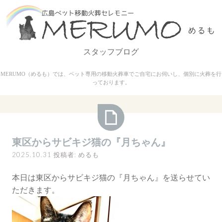
コ
ン
テ
ン
スタッフブログ
ツ
へ
MERUMO（めるも）では、ペット専用の移動火葬車でご自宅にお伺いし、個別に火葬を行
ス
っております。
キ
ッ
プ
東
東区からサビキジ猫の『月ちゃん』
区
2025.10.31
投稿者:
めるも
か
ら
本日は東区からサビキジ猫の『月ちゃん』を送らせてい
サ
ただきます。
ビ
キ