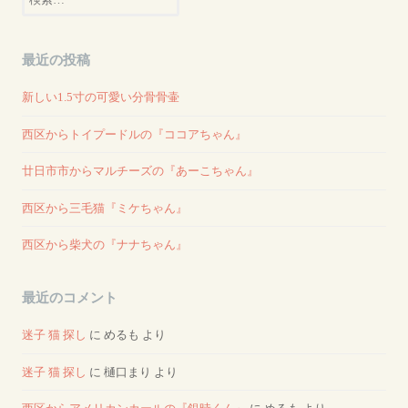
索:
最近の投稿
新しい1.5寸の可愛い分骨骨壷
西区からトイプードルの『ココアちゃん』
廿日市市からマルチーズの『あーこちゃん』
西区から三毛猫『ミケちゃん』
西区から柴犬の『ナナちゃん』
最近のコメント
迷子 猫 探し
に
めるも
より
迷子 猫 探し
に
樋口まり
より