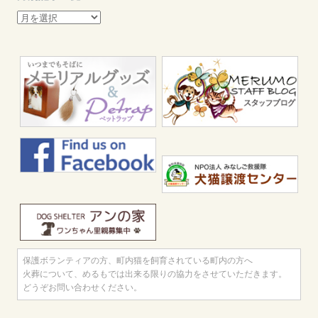
月
別
記
事
一
覧
保護ボランティアの方、町内猫を飼育されている町内の方へ
火葬について、めるもでは出来る限りの協力をさせていただきます。
どうぞお問い合わせください。