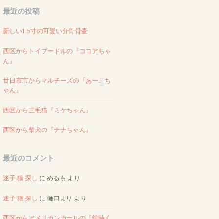
最近の投稿
新しい1.5寸の可愛い分骨骨壷
西区からトイプードルの『ココアちゃ
ん』
廿日市市からマルチーズの『あーこち
ゃん』
西区から三毛猫『ミケちゃん』
西区から柴犬の『ナナちゃん』
最近のコメント
迷子 猫 探し
に
めるも
より
迷子 猫 探し
に
樋口まり
より
西区からアメリカンカールの『銀時く