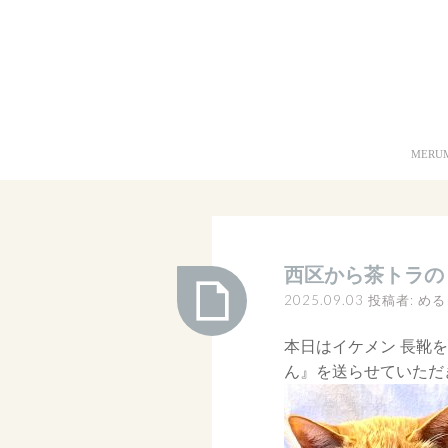
コ
ン
テ
ン
ツ
へ
MER
ス
キ
ッ
プ
西区から茶トラの
2025.09.03
投稿者:
める
本日はイケメン 長靴
西
ん』を送らせていただ
区
か
ら
茶