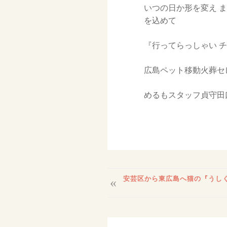
いつの日か形を変え 
を込めて
『行ってらっしゃい 
広島ペット移動火葬セ
めるもスタッフ貞守田
投
安芸区から東広島へ猫の『うし
稿
ナ