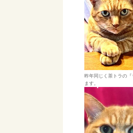
ト
ラ
の
『レ
ア
ル
く
ん』
昨年同じく茶トラの『
ます。