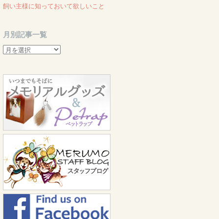
飼い主様に知っておいて欲しいこと
月別記事一覧
月
別
記
事
一
覧