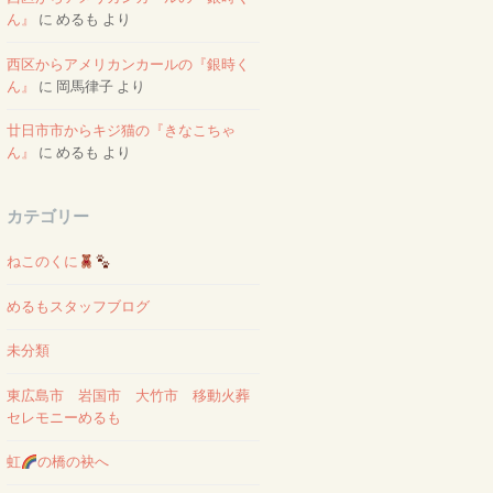
ん』
に
めるも
より
西区からアメリカンカールの『銀時く
ん』
に
岡馬律子
より
廿日市市からキジ猫の『きなこちゃ
ん』
に
めるも
より
カテゴリー
ねこのくに
めるもスタッフブログ
未分類
東広島市 岩国市 大竹市 移動火葬
セレモニーめるも
虹
の橋の袂へ