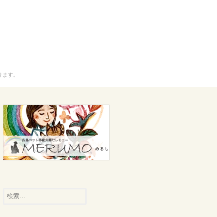
ります。
検
索: