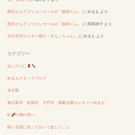
西区からアメリカンカールの『銀時くん』
に
めるも
より
西区からアメリカンカールの『銀時くん』
に
岡馬律子
より
廿日市市からキジ猫の『きなこちゃん』
に
めるも
より
カテゴリー
ねこのくに
めるもスタッフブログ
未分類
東広島市 岩国市 大竹市 移動火葬セレモニーめるも
虹
の橋の袂へ
飼い主様に知っておいて欲しいこと