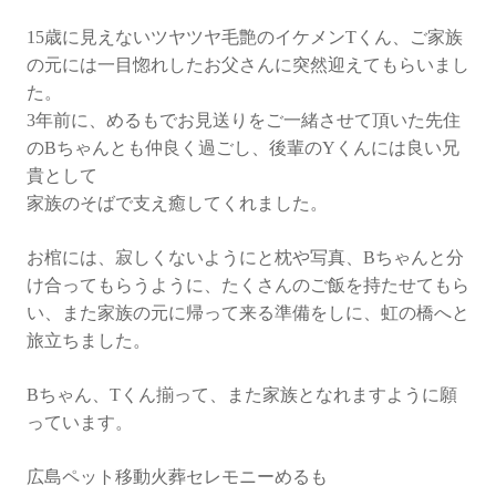
ク
ス
15歳に見えないツヤツヤ毛艶のイケメンTくん、ご家族
の
の元には一目惚れしたお父さんに突然迎えてもらいまし
『T
た。
く
3年前に、めるもでお見送りをご一緒させて頂いた先住
ん』
のBちゃんとも仲良く過ごし、後輩のYくんには良い兄
貴として
家族のそばで支え癒してくれました。
お棺には、寂しくないようにと枕や写真、Bちゃんと分
け合ってもらうように、たくさんのご飯を持たせてもら
い、また家族の元に帰って来る準備をしに、虹の橋へと
旅立ちました。
Bちゃん、Tくん揃って、また家族となれますように願
っています。
広島ペット移動火葬セレモニーめるも