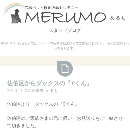
コ
ン
テ
ン
スタッフブログ
ツ
へ
MERUMO（めるも）では、ペット専用の移動火葬車でご自宅にお伺いし、個別に火葬を行
ス
っております。
キ
ッ
プ
佐
佐伯区からダックスの『Tくん』
伯
2024.10.08
投稿者:
めるも
区
か
佐伯区より、ダックスの『Tくん』
ら
ダ
佐伯区のご家族さまの元に伺い、お見送りをご一緒させ
ッ
て頂きました。