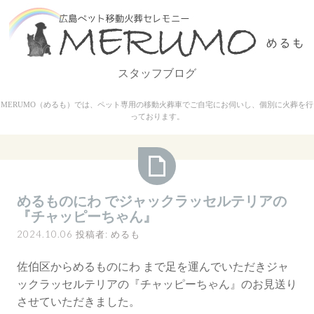
コ
ン
テ
ン
スタッフブログ
ツ
へ
MERUMO（めるも）では、ペット専用の移動火葬車でご自宅にお伺いし、個別に火葬を行
ス
っております。
キ
ッ
プ
め
めるものにわ でジャックラッセルテリアの
る
『チャッピーちゃん』
も
2024.10.06
投稿者:
めるも
の
に
佐伯区からめるものにわ まで足を運んでいただきジャ
わ
ックラッセルテリアの『チャッピーちゃん』のお見送り
で
させていただきました。