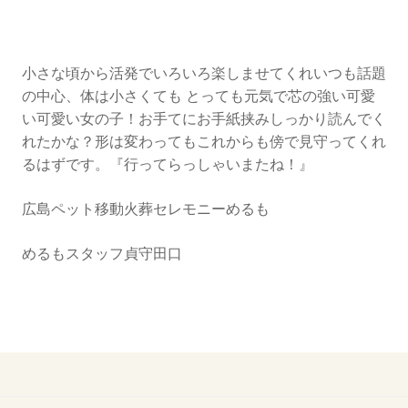
ジ
ャ
ッ
ク
小さな頃から活発でいろいろ楽しませてくれいつも話題
ラ
の中心、体は小さくても とっても元気で芯の強い可愛
ッ
い可愛い女の子！お手てにお手紙挟みしっかり読んでく
セ
れたかな？形は変わってもこれからも傍で見守ってくれ
ル
るはずです。『行ってらっしゃいまたね！』
テ
リ
広島ペット移動火葬セレモニーめるも
ア
の
めるもスタッフ貞守田口
『チ
ャ
ッ
ピ
ー
ち