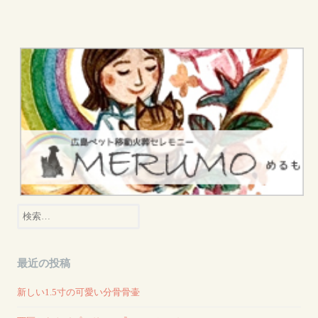
検
索:
最近の投稿
新しい1.5寸の可愛い分骨骨壷