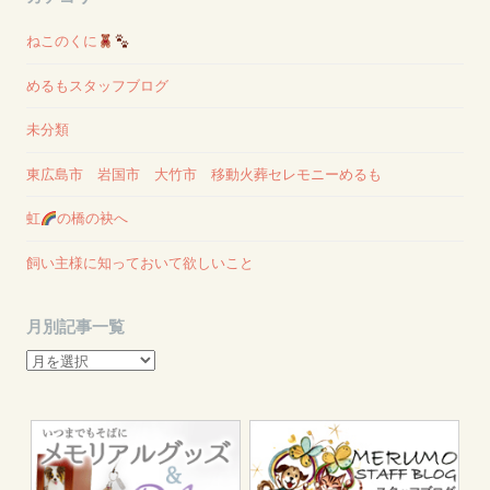
ねこのくに
めるもスタッフブログ
未分類
東広島市 岩国市 大竹市 移動火葬セレモニーめるも
虹
の橋の袂へ
飼い主様に知っておいて欲しいこと
月別記事一覧
月
別
記
事
一
覧