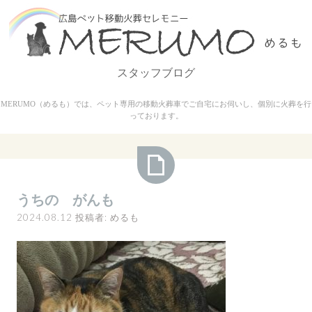
コ
ン
テ
ン
スタッフブログ
ツ
へ
MERUMO（めるも）では、ペット専用の移動火葬車でご自宅にお伺いし、個別に火葬を行
ス
っております。
キ
ッ
プ
う
うちの がんも
ち
2024.08.12
投稿者:
めるも
の
が
ん
も