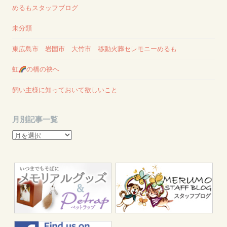
めるもスタッフブログ
未分類
東広島市 岩国市 大竹市 移動火葬セレモニーめるも
虹
の橋の袂へ
飼い主様に知っておいて欲しいこと
月別記事一覧
月
別
記
事
一
覧