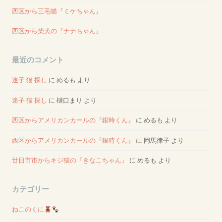
西区から三毛猫『ミケちゃん』
西区から柴犬の『ナナちゃん』
最近のコメント
迷子 猫 探し
に
めるも
より
迷子 猫 探し
に
樋口まり
より
西区からアメリカンカールの『銀時くん』
に
めるも
より
西区からアメリカンカールの『銀時くん』
に
岡馬律子
より
廿日市市からキジ猫の『きなこちゃん』
に
めるも
より
カテゴリー
ねこのくに