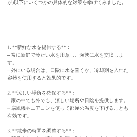
中
が)以下にいくつかの具体的な対策を挙げてみました。
症
広
島
ペ
ッ
ト
1. **新鮮な水を提供する**：
移
– 常に新鮮で冷たい水を用意し、頻繁に水を交換しま
動
す。
火
– 外にいる場合は、日陰に水を置くか、冷却剤を入れた
葬
容器を使用すると効果的です。
セ
レ
2. **涼しい場所を確保する**：
モ
– 家の中でも外でも、涼しい場所や日陰を提供します。
ニ
– 扇風機やエアコンを使って部屋の温度を下げることも
ー
有効です。
め
る
3. **散歩の時間を調整する**：