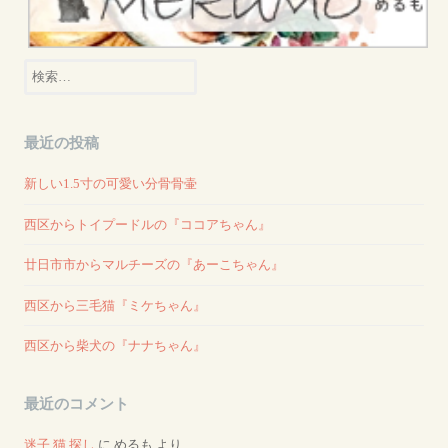
検
索:
最近の投稿
新しい1.5寸の可愛い分骨骨壷
西区からトイプードルの『ココアちゃん』
廿日市市からマルチーズの『あーこちゃん』
西区から三毛猫『ミケちゃん』
西区から柴犬の『ナナちゃん』
最近のコメント
迷子 猫 探し
に
めるも
より