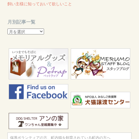
飼い主様に知っておいて欲しいこと
月別記事一覧
月
別
記
事
一
覧
保護ボランティアの方、町内猫を飼育されている町内の方へ