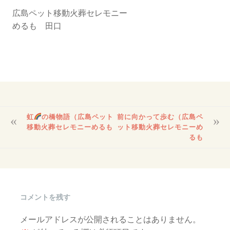
広島ペット移動火葬セレモニー
めるも 田口
投
虹
の橋物語（広島ペット
前に向かって歩む（広島ペ
稿
移動火葬セレモニーめるも
ット移動火葬セレモニーめ
ナ
るも
ビ
ゲ
ー
シ
ョ
コメントを残す
ン
メールアドレスが公開されることはありません。