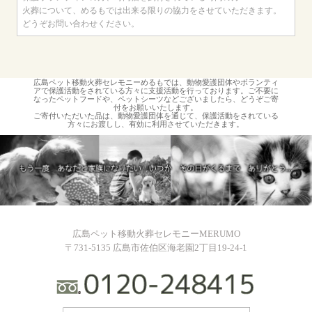
火葬について、めるもでは出来る限りの協力をさせていただきます。
どうぞお問い合わせください。
広島ペット移動火葬セレモニーめるもでは、動物愛護団体やボランティ
アで保護活動をされている方々に支援活動を行っております。ご不要に
なったペットフードや、ペットシーツなどございましたら、どうぞご寄
付をお願いいたします。
ご寄付いただいた品は、動物愛護団体を通じて、保護活動をされている
方々にお渡しし、有効に利用させていただきます。
広島ペット移動火葬セレモニーMERUMO
〒731-5135 広島市佐伯区海老園2丁目19-24-1