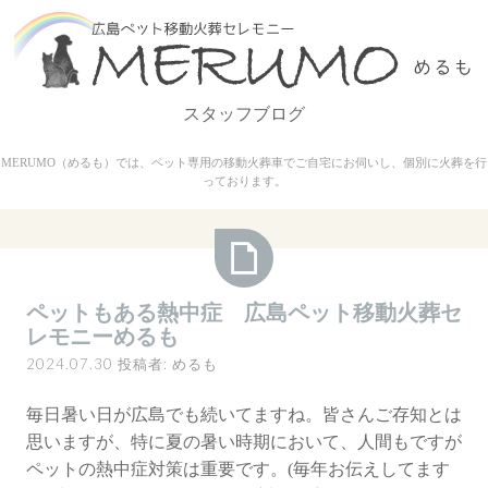
コ
ン
テ
ン
スタッフブログ
ツ
へ
MERUMO（めるも）では、ペット専用の移動火葬車でご自宅にお伺いし、個別に火葬を行
ス
っております。
キ
ッ
プ
ペ
ペットもある熱中症 広島ペット移動火葬セ
ッ
レモニーめるも
ト
2024.07.30
投稿者:
めるも
も
あ
毎日暑い日が広島でも続いてますね。皆さんご存知とは
る
思いますが、特に夏の暑い時期において、人間もですが
熱
ペットの熱中症対策は重要です。(毎年お伝えしてます