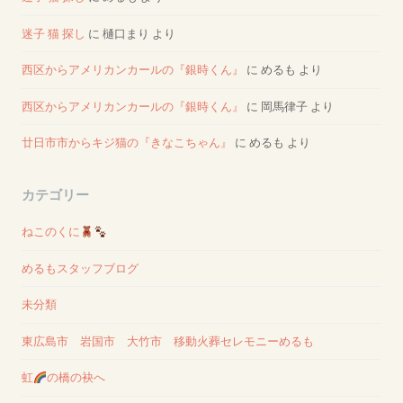
迷子 猫 探し
に
樋口まり
より
西区からアメリカンカールの『銀時くん』
に
めるも
より
西区からアメリカンカールの『銀時くん』
に
岡馬律子
より
廿日市市からキジ猫の『きなこちゃん』
に
めるも
より
カテゴリー
ねこのくに
めるもスタッフブログ
未分類
東広島市 岩国市 大竹市 移動火葬セレモニーめるも
虹
の橋の袂へ